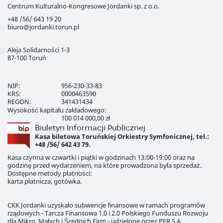
niewidoczny
niewidoczny
Centrum Kulturalno-Kongresowe Jordanki sp. z o.o.
gołym
gołym
+48 /56/ 643 19 20
biuro@jordanki.torun.pl
okiem
okiem
Aleja Solidarności 1-3
87-100
Toruń
NIP:
956-230-33-83
KRS:
0000463590
REGON:
341431434
Wysokość kapitału zakładowego:
100 014 000,00 zł
Biuletyn Informacji Publicznej
Kasa biletowa Toruńskiej Orkiestry Symfonicznej, tel.:
+48 /56/ 642 43 79.
Kasa czynna w czwartki i piątki w godzinach 13:00-19:00 oraz na
godzinę przed wydarzeniem, na które prowadzona była sprzedaż.
Dostępne metody płatności:
karta płatnicza, gotówka.
CKK Jordanki uzyskało subwencje finansowe w ramach programów
rządowych - Tarcza Finansowa 1.0 i 2.0 Polskiego Funduszu Rozwoju
dla Mikro, Małych i Średnich Firm - udzielone przez PFR S.A.