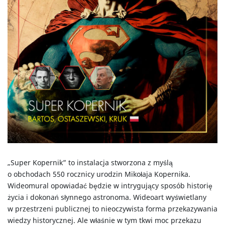
„Super Kopernik” to instalacja stworzona z myślą
o obchodach 550 rocznicy urodzin Mikołaja Kopernika.
Wideomural opowiadać będzie w intrygujący sposób historię
Oferta
Dla organizatorów
życia i dokonań słynnego astronoma. Wideoart wyświetlany
w przestrzeni publicznej to nieoczywista forma przekazywania
Nadchodzące wydarzenia
Przestrzenie pod wynajem
wiedzy historycznej. Ale właśnie w tym tkwi moc przekazu