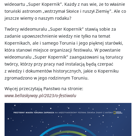
Archiwum wydarzeń
Sala Koncertowa
wideoartu „Super Kopernik”. Każdy z nas wie, że to właśnie
toruński astronom „wstrzymał Słońce i ruszył Ziemię”. Ale co
Aktualności
Sala Kameralna
jeszcze wiemy o naszym rodaku?
Archiwum aktualności
Zespół Sal Konferencyjnych
Twórcy wideomuralu „Super Kopernik” stawią sobie za
zadanie upowszechnienie wiedzy nie tylko na temat
Parking CKK Jordanki
Sala Prasowa
Kopernikach, ale i samego Torunia i jego pięknej starówki,
MICE
która stanowi miejsce organizacji festiwalu. W powstanie
wideomuralu „Super Kopernik” zaangażowani są toruńscy
twórcy, którzy przy pracy nad instalacją będą czerpać
CKK Jordanki
z wiedzy i dokumentów historycznych, jakie o Koperniku
zgromadzono w jego rodzinnym Toruniu.
O nas
Więcej przeczytają Państwo na stronie:
Historia budowy centrum
www.bellaskyway.pl/2023/o-festiwalu
Historia miejsca i nazwy
Dane finansowe
Dane techniczne