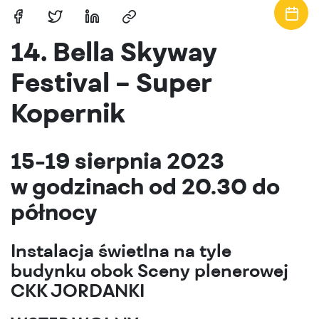
Tytuł
Tytuł
Tytuł
Tytuł
14. Bella Skyway
linku
linku
linku
linku
Festival – Super
niewidoczny
niewidoczny
niewidoczny
niewidoczny
Kopernik
gołym
gołym
gołym
gołym
okiem
okiem
okiem
okiem
15-19 sierpnia 2023
w godzinach od 20.30 do
północy
Instalacja świetlna na tyle
budynku obok Sceny plenerowej
CKK JORDANKI