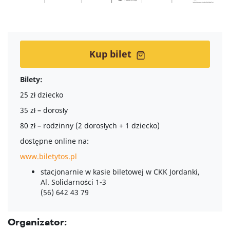
Historia miejsca i nazwy
Dane finansowe
Dane techniczne
Kup bilet
Fernando Menis
Bilety:
Wykonawca
25 zł dziecko
Kontakt
35 zł – dorosły
80 zł – rodzinny (2 dorosłych + 1 dziecko)
Zobacz również
dostępne online na:
www.biletytos.pl
Miasto Toruń
stacjonarnie w kasie biletowej w CKK Jordanki,
Województwo kujawsko-pomorskie
Al. Solidarności 1-3
(56) 642 43 79
Port Lotniczy Bydgoszcz
Toruńska Orkiestra Symfoniczna
Organizator: