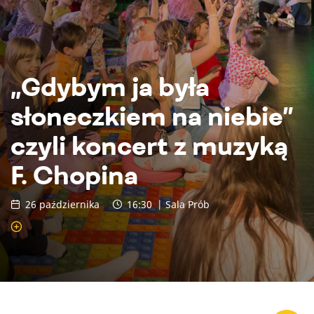
„Gdybym ja była
słoneczkiem na niebie”
czyli koncert z muzyką
F. Chopina
26 października
16:30
| Sala Prób