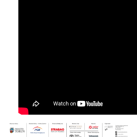
Oferta
Dla organizatorów
Nadchodzące wydarzenia
Przestrzenie pod wynajem
Archiwum wydarzeń
Sala Koncertowa
Aktualności
Sala Kameralna
Archiwum aktualności
Zespół Sal Konferencyjnych
Parking CKK Jordanki
Sala Prasowa
MICE
CKK Jordanki
O nas
Historia budowy centrum