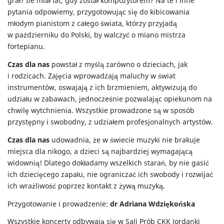
grał? Ile miał lat, gdy został kompozytorem? Na te i inne
pytania odpowiemy, przygotowując się do kibicowania
młodym pianistom z całego świata, którzy przyjadą
w październiku do Polski, by walczyć o miano mistrza
fortepianu.
Czas dla nas
powstał z myślą zarówno o dzieciach, jak
i rodzicach. Zajęcia wprowadzają maluchy w świat
instrumentów, oswajają z ich brzmieniem, aktywizują do
udziału w zabawach, jednocześnie pozwalając opiekunom na
chwilę wytchnienia. Wszystkie prowadzone są w sposób
przystępny i swobodny, z udziałem profesjonalnych artystów.
Czas dla nas
udowadnia, że w świecie muzyki nie brakuje
miejsca dla nikogo, a dzieci są najbardziej wymagającą
widownią! Dlatego dokładamy wszelkich starań, by nie gasić
ich dziecięcego zapału, nie ograniczać ich swobody i rozwijać
ich wrażliwość poprzez kontakt z żywą muzyką.
Przygotowanie i prowadzenie:
dr Adriana Wdziękońska
Wszystkie koncerty odbywają się w Sali Prób CKK Jordanki