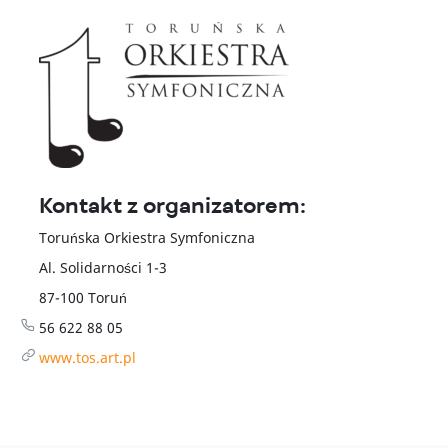
Artystyczna Bistro
Informacje
Polityka przetwarzania danych
Deklaracja dostępności
REGULAMIN WYDARZEŃ
Kontakt z organizatorem:
EN
Toruńska Orkiestra Symfoniczna
Al. Solidarności 1-3
87-100
Toruń
56 622 88 05
www.tos.art.pl