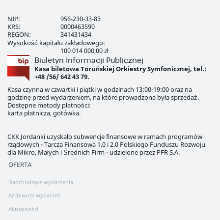
NIP:
956-230-33-83
KRS:
0000463590
REGON:
341431434
Wysokość kapitału zakładowego:
100 014 000,00 zł
Biuletyn Informacji Publicznej
Kasa biletowa Toruńskiej Orkiestry Symfonicznej, tel.:
+48 /56/ 642 43 79.
Kasa czynna w czwartki i piątki w godzinach 13:00-19:00 oraz na
godzinę przed wydarzeniem, na które prowadzona była sprzedaż.
Dostępne metody płatności:
karta płatnicza, gotówka.
CKK Jordanki uzyskało subwencje finansowe w ramach programów
rządowych - Tarcza Finansowa 1.0 i 2.0 Polskiego Funduszu Rozwoju
dla Mikro, Małych i Średnich Firm - udzielone przez PFR S.A.
OFERTA
Nadchodzące wydarzenia
Archiwum wydarzeń
Aktualności