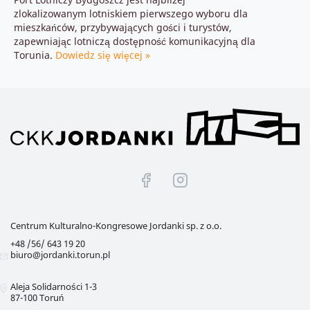
zlokalizowanym lotniskiem pierwszego wyboru dla
mieszkańców, przybywających gości i turystów,
zapewniając lotniczą dostępność komunikacyjną dla
Torunia.
Dowiedz się więcej »
Tytuł
Tytuł
linku
linku
niewidoczny
niewidoczny
Centrum Kulturalno-Kongresowe Jordanki sp. z o.o.
gołym
gołym
+48 /56/ 643 19 20
biuro@jordanki.torun.pl
okiem
okiem
Aleja Solidarności 1-3
87-100
Toruń