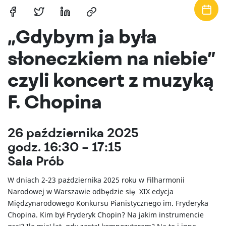
Tytuł
Tytuł
Tytuł
Tytuł
„Gdybym ja była
linku
linku
linku
linku
słoneczkiem na niebie”
niewidoczny
niewidoczny
niewidoczny
niewidoczny
czyli koncert z muzyką
gołym
gołym
gołym
gołym
F. Chopina
okiem
okiem
okiem
okiem
26 października 2025
godz. 16:30 – 17:15
Sala Prób
W dniach 2-23 października 2025 roku w Filharmonii
Narodowej w Warszawie odbędzie się XIX edycja
Międzynarodowego Konkursu Pianistycznego im. Fryderyka
Chopina. Kim był Fryderyk Chopin? Na jakim instrumencie