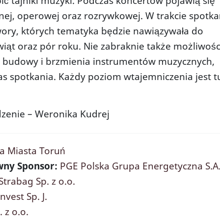
ić tajniki muzyki. Podczas koncertów pojawią się
a Kameralna
Historia miejsca i nazwy
Port 
nej, operowej oraz rozrywkowej. W trakcie spotka
pół Sal Konferencyjnych
Dane finansowe
Toru
ry, których tematyka będzie nawiązywała do
a Prasowa
Dane techniczne
Artys
iąt oraz pór roku. Nie zabraknie także możliwośc
CE
Fernando Menis
t budowy i brzmienia instrumentów muzycznych,
Wykonawca
as spotkania. Każdy poziom wtajemniczenia jest t
Kontakt
zenie – Weronika Kudrej
Informacje
Polityka przetwarzania danych
a Miasta Toruń
wny Sponsor:
PGE Polska Grupa Energetyczna S.A
Deklaracja dostępności
Strabag Sp. z o.o.
REGULAMIN WYDARZEŃ
vest Sp. J.
EN
 z o.o.