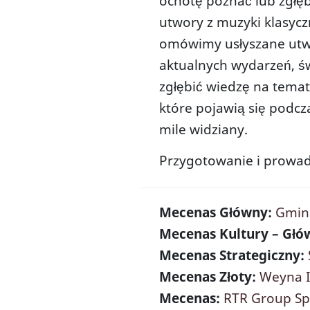
ochotę poznać lub zgłęb
Aktualności
Sal
utwory z muzyki klasycz
Archiwum aktualności
Zes
omówimy usłyszane utwo
Parking CKK Jordanki
Sal
aktualnych wydarzeń, św
MI
zgłębić wiedzę na tema
które pojawią się podcz
mile widziany.
Przygotowanie i prowad
Mecenas Główny:
Gmin
Mecenas Kultury – Głó
Mecenas Strategiczny:
Mecenas Złoty:
Weyna In
Mecenas:
RTR Group Sp.