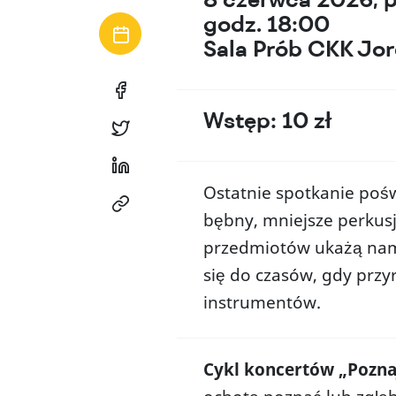
godz. 18:00
Sala Prób CKK Jo
Tytuł
linku
Wstęp: 10 zł
Tytuł
niewidoczny
linku
Tytuł
gołym
niewidoczny
linku
Ostatnie spotkanie poś
okiem
Tytuł
gołym
niewidoczny
bębny, mniejsze perkus
linku
okiem
gołym
przedmiotów ukażą nam
niewidoczny
okiem
się do czasów, gdy przy
gołym
Oferta
Dl
instrumentów.
okiem
Nadchodzące wydarzenia
Prz
Cykl koncertów „Pozn
Archiwum wydarzeń
Sal