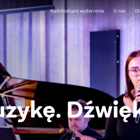
Nadchodzące wydarzenia
O nas
Dl
zykę. Dźwięk