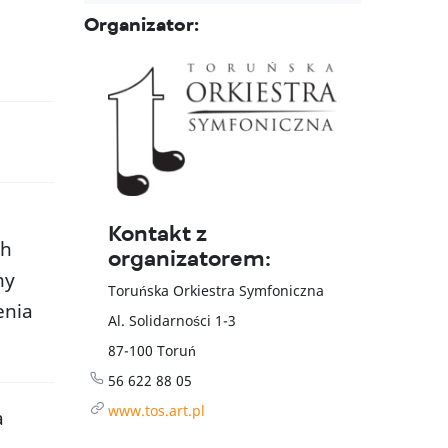
Organizator:
Kontakt z
ch
organizatorem:
my
Toruńska Orkiestra Symfoniczna
enia
Al. Solidarności 1-3
acz również
87-100
Toruń
to Toruń
56 622 88 05
www.tos.art.pl
a
wództwo kujawsko-pomorskie