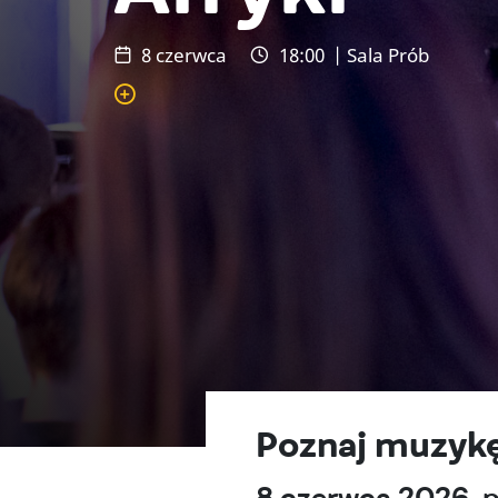
8 czerwca
18:00
| Sala Prób
Poznaj muzykę.
8 czerwca 2026, p