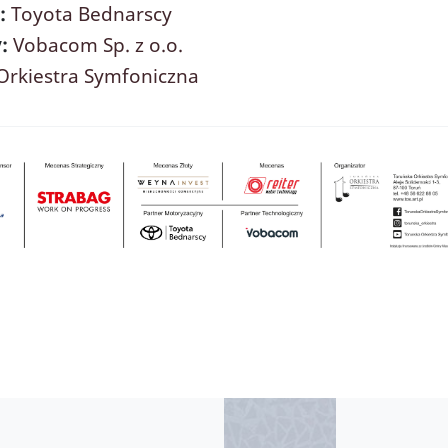
y:
Toyota Bednarscy
:
Vobacom Sp. z o.o.
Orkiestra Symfoniczna