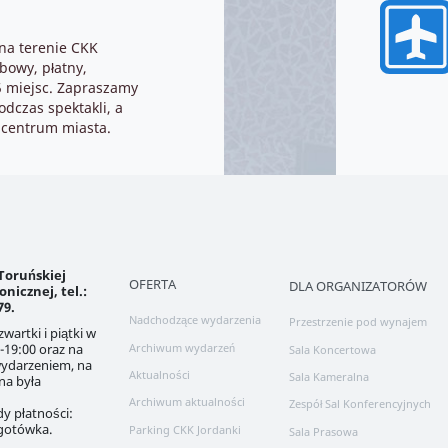
na terenie CKK
bowy, płatny,
5 miejsc. Zapraszamy
odczas spektakli, a
 centrum miasta.
Toruńskiej
OFERTA
DLA ORGANIZATORÓW
nicznej, tel.:
79.
Nadchodzące wydarzenia
Przestrzenie pod wynajem
wartki i piątki w
Archiwum wydarzeń
-19:00 oraz na
Sala Koncertowa
wydarzeniem, na
Aktualności
Sala Kameralna
na była
Archiwum aktualności
Zespół Sal Konferencyjnych
y płatności:
 gotówka.
Parking CKK Jordanki
Sala Prasowa