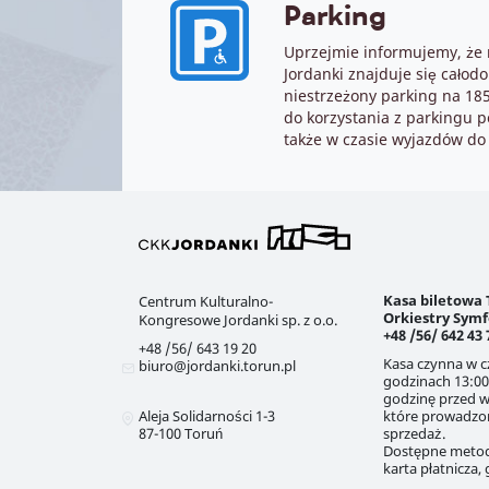
Parking
Uprzejmie informujemy, że 
Jordanki znajduje się całodo
niestrzeżony parking na 18
do korzystania z parkingu p
także w czasie wyjazdów do
Kasa biletowa 
Centrum Kulturalno-
Orkiestry Symfo
Kongresowe Jordanki sp. z o.o.
+48 /56/ 642 43 
+48 /56/ 643 19 20
Kasa czynna w cz
biuro@jordanki.torun.pl
godzinach 13:00
godzinę przed 
Aleja Solidarności 1-3
które prowadzo
87-100
Toruń
sprzedaż.
Dostępne metod
karta płatnicza,