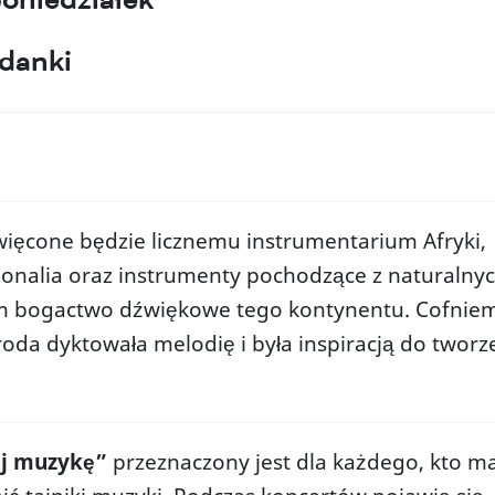
rdanki
więcone będzie licznemu instrumentarium Afryki,
jonalia oraz instrumenty pochodzące z naturalny
 bogactwo dźwiękowe tego kontynentu. Cofnie
roda dyktowała melodię i była inspiracją do tworz
a organizatorów
CKK Jordanki
Zob
estrzenie pod wynajem
O nas
Mias
aj muzykę”
przeznaczony jest dla każdego, kto m
a Koncertowa
Historia budowy centrum
Woje