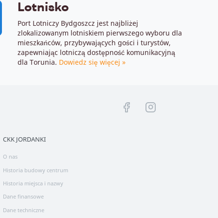
Lotnisko
Port Lotniczy Bydgoszcz jest najbliżej
zlokalizowanym lotniskiem pierwszego wyboru dla
mieszkańców, przybywających gości i turystów,
zapewniając lotniczą dostępność komunikacyjną
dla Torunia.
Dowiedz się więcej »
Tytuł
Tytuł
linku
linku
niewidoczny
niewidoczny
CKK JORDANKI
gołym
gołym
O nas
okiem
okiem
Historia budowy centrum
Historia miejsca i nazwy
Dane finansowe
Dane techniczne